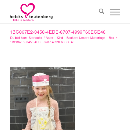
1BC867E2-3458-4EDE-8707-4999F63ECE48
Du bist hier:
Startseite
/
Vater – Kind – Backen: Unsere Muttertags – Box
/
1BC867E2-3458-4EDE-8707-4999F63ECE48