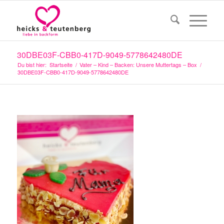
30DBE03F-CBB0-417D-9049-5778642480DE
Du bist hier:
Startseite
/
Vater – Kind – Backen: Unsere Muttertags – Box
/
30DBE03F-CBB0-417D-9049-5778642480DE