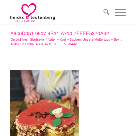
A940D051-0907-4B31-A710-7FFEE5370A42
Du bist hier:
Startseite
/
Vater – Kind – Backen: Unsere Muttertags – Box
/
A940D051-0907-4B31-A710-7FFEE5370A42