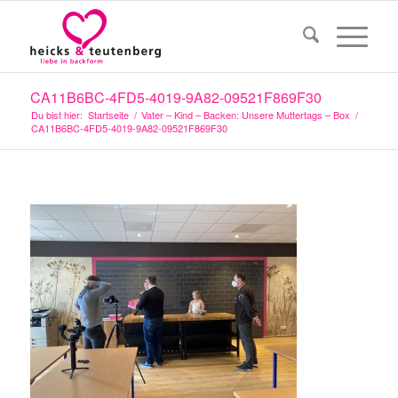
CA11B6BC-4FD5-4019-9A82-09521F869F30
Du bist hier:
Startseite
/
Vater – Kind – Backen: Unsere Muttertags – Box
/
CA11B6BC-4FD5-4019-9A82-09521F869F30