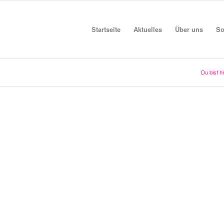
Startseite
Aktuelles
Über uns
So
Du bist hi