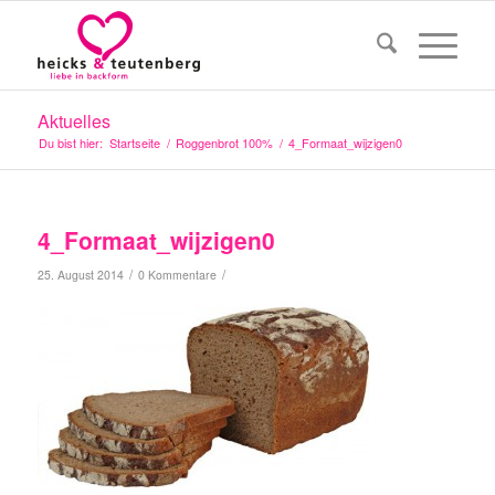
Aktuelles
Du bist hier:
Startseite
/
Roggenbrot 100%
/
4_Formaat_wijzigen0
4_Formaat_wijzigen0
/
/
25. August 2014
0 Kommentare