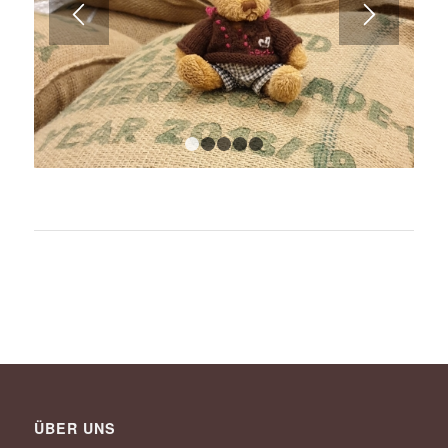
1
2
3
4
5
ÜBER UNS