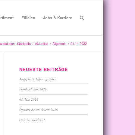
rtiment
Filialen
Jobs & Karriere
u bist hier:
Startseite
/
Aktuelles
/
Allgemein
/
01.11.2022
NEUESTE BEITRÄGE
Angepasste Öffnungszeiten
Fronleichnam 2026
01. Mai 2026
Öffnungszeiten Ostern 2026
Gute Nachrichten!