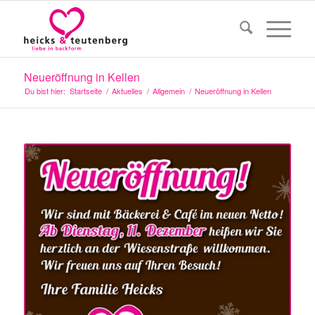
Neueröffnung in Kellen
Du bist hier:
Startseite
/
Aktuelles
/
Allgemein
/
Neueröffnung in Kellen