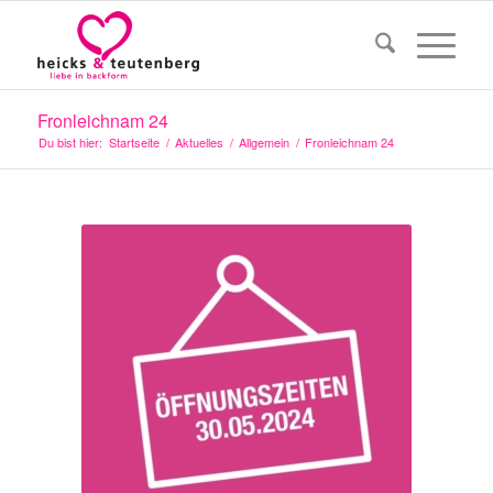
Fronleichnam 24
Du bist hier:
Startseite
/
Aktuelles
/
Allgemein
/
Fronleichnam 24