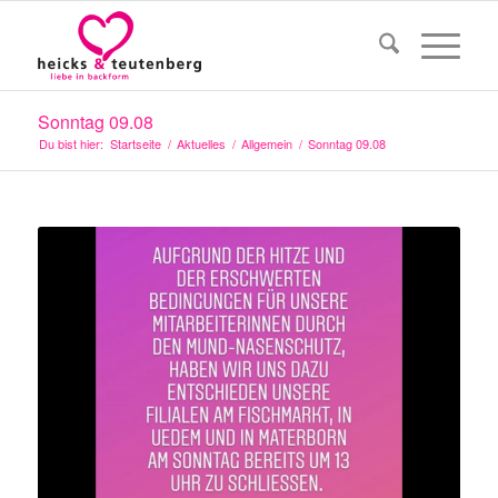
Sonntag 09.08
Du bist hier:
Startseite
/
Aktuelles
/
Allgemein
/
Sonntag 09.08